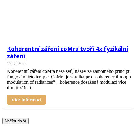
Koherentní záření coMra tvoří 4x fyzikální
záření
17. 7. 2024
Koherentní záření coMra nese svůj název ze samotného principu
fungování této terapie. CoMra je zkratka pro „coherence through
modulation of radiances“ – koherence dosažená modulací více
druhů záření.
Více informací
Načíst další