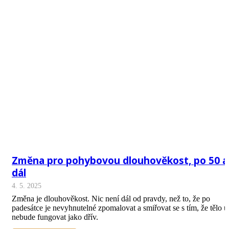
Změna pro pohybovou dlouhověkost, po 50 a
dál
4. 5. 2025
Změna je dlouhověkost. Nic není dál od pravdy, než to, že po
padesátce je nevyhnutelné zpomalovat a smiřovat se s tím, že tělo u
nebude fungovat jako dřív.