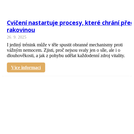
Cvičení nastartuje procesy, které chrání pře
rakovinou
26. 9. 2025
I jediný trénink může v těle spustit obranné mechanismy proti
vážným nemocem. Zjisti, proč nejsou svaly jen o síle, ale i o
dlouhověkosti, a jak z pohybu udělat každodenní zdroj vitality.
Více informací