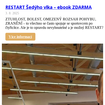
RESTART Šedýho vlka – ebook ZDARMA
3. 8. 2025
ZTUHLOST, BOLEST, OMEZENÝ ROZSAH POHYBU,
ZRANĚNÍ – to všechno se často spojuje se sportovcem po
čtyřicítce. Ale je to opravdu nevyhnutelné a je možný RESTART?
Více informací