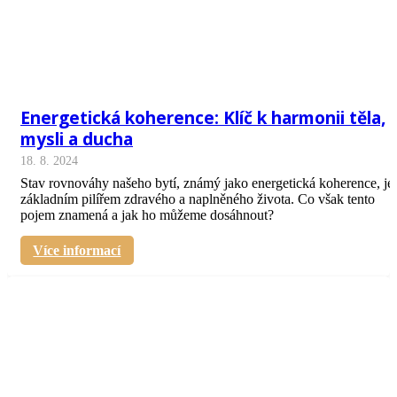
Energetická koherence: Klíč k harmonii těla,
mysli a ducha
18. 8. 2024
Stav rovnováhy našeho bytí, známý jako energetická koherence, je
základním pilířem zdravého a naplněného života. Co však tento
pojem znamená a jak ho můžeme dosáhnout?
Více informací