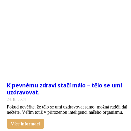
K pevnému zdraví stačí málo – tělo se umí
uzdravovat.
24. 8. 2024
Pokud nevěříte, že tělo se umí uzdravovat samo, možná raději dál
nečtěte. Věřím totiž v přirozenou inteligenci našeho organismu.
Více informací