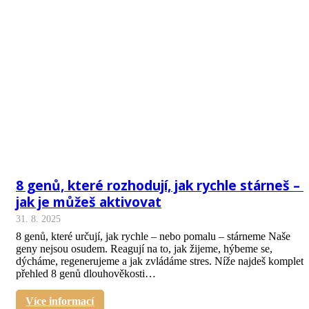
8 genů, které rozhodují, jak rychle stárneš – 
jak je můžeš aktivovat
31. 8. 2025
8 genů, které určují, jak rychle – nebo pomalu – stárneme Naše
geny nejsou osudem. Reagují na to, jak žijeme, hýbeme se,
dýcháme, regenerujeme a jak zvládáme stres. Níže najdeš kompletn
přehled 8 genů dlouhověkosti…
Více informací