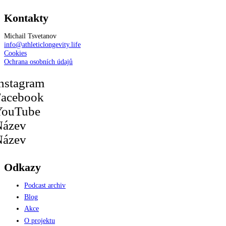
Kontakty
Michail Tsvetanov
info@athleticlongevity.life
Cookies
Ochrana osobních údajů
nstagram
Facebook
YouTube
Název
Název
Odkazy
Podcast archiv
Blog
Akce
O projektu