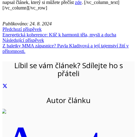
napsal článek, který si můžete přečíst
zde
.
[/vc_column_text]
[/vc_column][/vc_row]
Publikováno:
24. 8. 2024
Předchozí příspěvek
Energetická koherence: Klíč k harmonii těla, mysli a ducha
Následující příspěvek
Z baletky MMA zápasnice? Pavla Kladivová a její tajemství žití v
přítomnosti.
Líbil se vám článek? Sdílejte ho s
přáteli
Autor článku