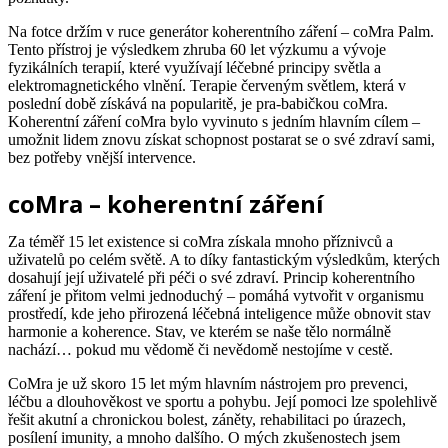
Na fotce držím v ruce generátor koherentního záření – coMra Palm.
Tento přístroj je výsledkem zhruba 60 let výzkumu a vývoje
fyzikálních terapií, které využívají léčebné principy světla a
elektromagnetického vlnění.
Terapie červeným světlem, která v
poslední době získává na popularitě, je pra-babičkou coMra.
Koherentní záření coMra bylo vyvinuto s jedním hlavním cílem –
umožnit lidem znovu získat schopnost postarat se o své zdraví sami,
bez potřeby vnější intervence.
coMra – koherentní záření
Za téměř 15 let existence si coMra získala mnoho příznivců a
uživatelů po celém světě. A to díky fantastickým výsledkům, kterých
dosahují její uživatelé při péči o své zdraví.
Princip koherentního
záření je přitom velmi jednoduchý – pomáhá vytvořit v organismu
prostředí, kde jeho přirozená léčebná inteligence může obnovit stav
harmonie a koherence. Stav, ve kterém se naše tělo normálně
nachází… pokud mu vědomě či nevědomě nestojíme v cestě.
CoMra je už skoro 15 let mým hlavním nástrojem pro prevenci,
léčbu a dlouhověkost ve sportu a pohybu. Její pomoci lze spolehlivě
řešit akutní a chronickou bolest, záněty, rehabilitaci po úrazech,
posílení imunity, a mnoho dalšího.
O mých zkušenostech jsem