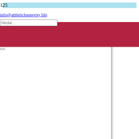
Úvodní stránka
info@athleticlongevity.life
Blog
K pevnému zdraví stačí málo – tělo se umí uzdravovat.
Produkt
produkt byl přidán do košíku.