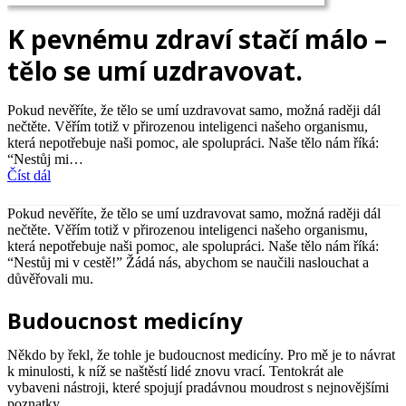
K pevnému zdraví stačí málo –
tělo se umí uzdravovat.
Pokud nevěříte, že tělo se umí uzdravovat samo, možná raději dál
nečtěte. Věřím totiž v přirozenou inteligenci našeho organismu,
která nepotřebuje naši pomoc, ale spolupráci. Naše tělo nám říká:
“Nestůj mi…
Číst dál
Pokud nevěříte, že tělo se umí uzdravovat samo, možná raději dál
nečtěte. Věřím totiž v přirozenou inteligenci našeho organismu,
která nepotřebuje naši pomoc, ale spolupráci.
Naše tělo nám říká:
“Nestůj mi v cestě!” Žádá nás, abychom se naučili naslouchat a
důvěřovali mu.
Budoucnost medicíny
Někdo by řekl, že tohle je budoucnost medicíny. Pro mě je to návrat
k minulosti, k níž se naštěstí lidé znovu vrací. Tentokrát ale
vybaveni nástroji, které spojují pradávnou moudrost s nejnovějšími
poznatky.