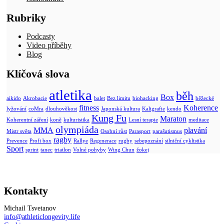
Rubriky
Podcasty
Video příběhy
Blog
Klíčová slova
atletika
běh
Box
aikido
Akrobacie
balet
Bez limitu
biohacking
běžecké
fitness
Koherence
lyžování
coMra
dlouhověkost
Japonská kultura
Kaligrafie
kendo
Kung Fu
Maraton
Koherentní záření
koně
kulturistika
Lesní terapie
meditace
olympiáda
MMA
plavání
Mistr světa
Osobní růst
Parasport
parašutismus
ragby
Prevence
Profi box
Rallye
Regenerace
rugby
sebepoznání
silniční cyklistika
Sport
sprint
tanec
triatlon
Volné pohyby
Wing Chun
žokej
Kontakty
Michail Tsvetanov
info@athleticlongevity.life