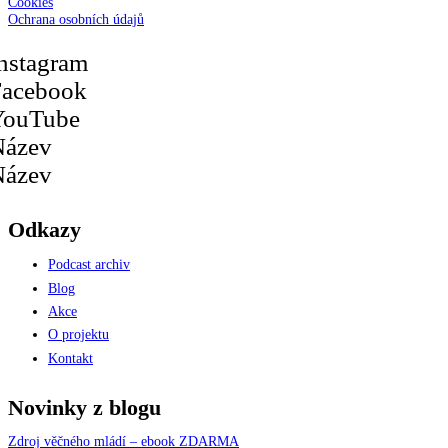
Cookies
Ochrana osobních údajů
nstagram
Facebook
YouTube
Název
Název
Odkazy
Podcast archiv
Blog
Akce
O projektu
Kontakt
Novinky z blogu
Zdroj věčného mládí – ebook ZDARMA