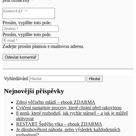
jsou označeny
*
Prosím, vyplňte toto pole.
Prosím, vyplňte toto pole.
Zadejte prosím platnou e-mailovou adresu.
Odeslat komentář
Vyhledávání
Nejnovější příspěvky
Zdroj věčného mládí – ebook ZDARMA
Cvičení nastartuje procesy, které chrání před rakovinou
8 genů, které rozhodují, jak rychle stárneš – a jak je můžeš
aktivovat
RESTART Šedýho vlka – ebook ZDARMA
Je dlouhověkost náhoda, nebo výsledek každodenních
rozhodnutí?