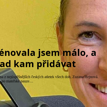
énovala jsem málo, a
řad kam přidávat
dna z nejúspěšnějších českých atletek všech dob, Zuzana Hejnová.
tos po mateřské pauze…