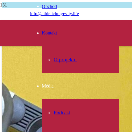
Obchod
Úvodní stránka
info@athleticlongevity.life
Podcasty
Zuzana Hejnová – Trénovala jsem málo, a proto jsem měla pořad kam
Kontakt
O projektu
Média
Podcast