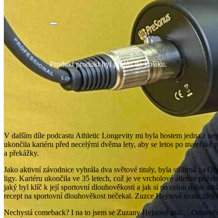
Produkt
produkt byl přidán do košíku.
V dalším díle podcastu Athletic Longevity mi byla hostem jedna z ne
ukončila kariéru před necelými dvěma lety, aby se letos po mateřské pa
a překážky.
Jako aktivní závodnice vyhrála dva světové tituly, byla stříbrná na 
ligy. Kariéru ukončila ve 35 letech, což je ve vrcholové atletice po
jaký byl klíč k její sportovní dlouhověkosti a jak si po celou dobu u
recept na sportovní dlouhověkost nečekal. Zuzce Hejnové to ale zřejm
Nechystá comeback? I na to jsem se Zuzany Hejnové ptal… Odpověď? 