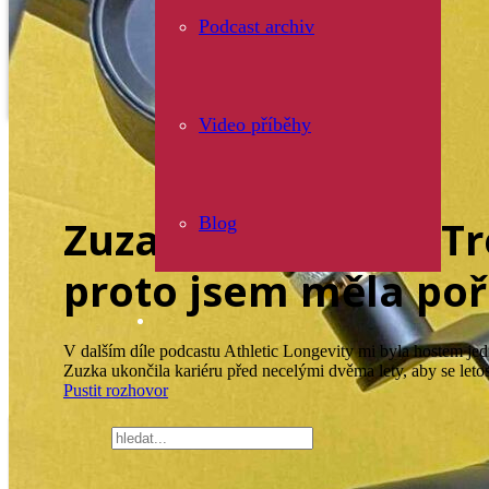
Podcast archiv
Video příběhy
Zuzana Hejnová – Tr
Blog
proto jsem měla po
V dalším díle podcastu Athletic Longevity mi byla hostem je
Zuzka ukončila kariéru před necelými dvěma lety, aby se le
Pustit rozhovor