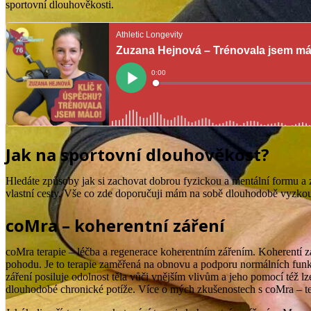
sportovní dlouhověkosti.
Jak na sportovní dlouhověkost?
Hledáte způsoby jak si zachovat dobrou fyzickou a mentální formu a z
vlastní cesty. Vše co zde doporučuji mám na sobě dlouhodobě vyzkouš
coMra – koherentní záření
coMra terapie – léčba a regenerace koherentním zářením. Koherentí zá
pohodu. Je to terapie zaměřená na obnovu a podporu normálních funkc
záření posiluje odolnost těla vůči vnějším vlivům a jeho pomocí též lze
dlouhodobé chronické potíže. Více o mých zkušenostech s coMra – ter