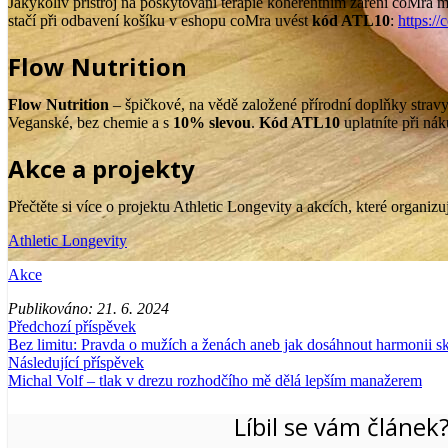
Jakýkoliv přístroj na poskytování terapie koherentním záření coMra 
stačí při odbavení košíku v eshopu coMra uvést
kód ATL10
:
https:/
Flow Nutrition
Flow Nutrition
– špičkové, na vědě založené přírodní doplňky strav
Veganské, bez chemie a s
10% slevou
.
Kód ATL10
uplatníte při nák
Akce a projekty
Přečtěte si více o projektu Athletic Longevity a akcích, které organiz
Athletic Longevity
Akce
Publikováno:
21. 6. 2024
Předchozí příspěvek
Bez limitu: Pravda o mužích a ženách aneb jak dosáhnout harmonii skr
Následující příspěvek
Michal Volf – tlak v drezu rozhodčího mě dělá lepším manažerem
Líbil se vám článek?