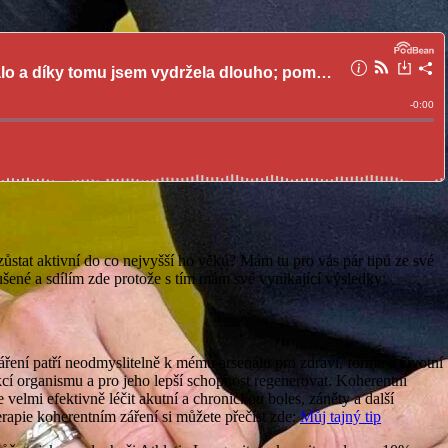
ůstat aktivní do co nejvyšší ho věku? Mám tu pro vás pár tipů ze své
ené a sdílím zde protože s tím mám své vynikající výsledky:
ření patří neodmyslitelně k mému arsenálu pro zdraví, formu a životní
í organismu a pro jeho lepší schopnost regenerovat. Koherentní
 velmi efektivně léčit akutní a chronickou boles, záněty a další
apie koherentním záření si můžete přečíst zde:
Můj tajný tip