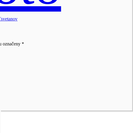
Tsvetanov
ou označeny
*