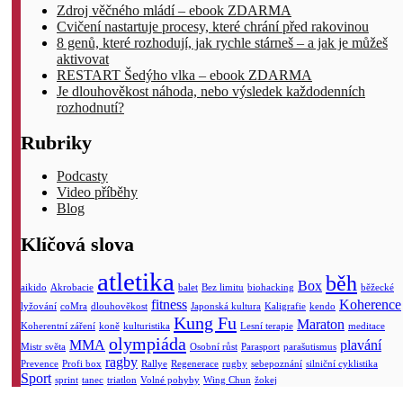
Zdroj věčného mládí – ebook ZDARMA
Cvičení nastartuje procesy, které chrání před rakovinou
8 genů, které rozhodují, jak rychle stárneš – a jak je můžeš
aktivovat
RESTART Šedýho vlka – ebook ZDARMA
Je dlouhověkost náhoda, nebo výsledek každodenních
rozhodnutí?
Rubriky
Podcasty
Video příběhy
Blog
Klíčová slova
atletika
běh
Box
aikido
Akrobacie
balet
Bez limitu
biohacking
běžecké
fitness
Koherence
lyžování
coMra
dlouhověkost
Japonská kultura
Kaligrafie
kendo
Kung Fu
Maraton
Koherentní záření
koně
kulturistika
Lesní terapie
meditace
olympiáda
MMA
plavání
Mistr světa
Osobní růst
Parasport
parašutismus
ragby
Prevence
Profi box
Rallye
Regenerace
rugby
sebepoznání
silniční cyklistika
Sport
sprint
tanec
triatlon
Volné pohyby
Wing Chun
žokej