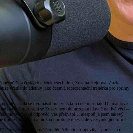
júspěšnějších českých atletek všech dob, Zuzana Hejnová. Zuzka
uze vrátila do atletiky jako čerstvá reprezentační trenérka pro sprinty
Olympiádě a stala se dvojnásobnou vítězkou celého seriálu Diamantové
žehnaný věk. Proto jsem se Zuzky nemohl nezeptat hlavně na dvě věci –
držela motivaci. Její odpověď vás překvapí… alespoň já jsem takový
ě dobře fungovalo a možná i proto je dnes stále ve vynikající formě.
Dozvíte se v nejnovějším díle Athletic Longevity – podcastu o