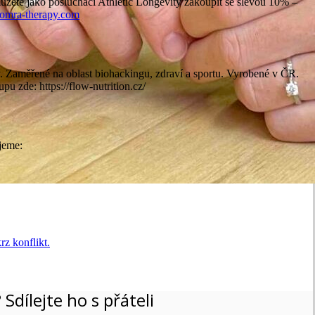
můžete jako posluchači Athletic Longevity zakoupit se slevou 10% –
/comra-therapy.com
y. Zaměřené na oblast biohackingu, zdraví a sportu. Vyrobené v ČR.
upu zde: https://flow-nutrition.cz/
ujeme:
z konflikt.
 Sdílejte ho s přáteli