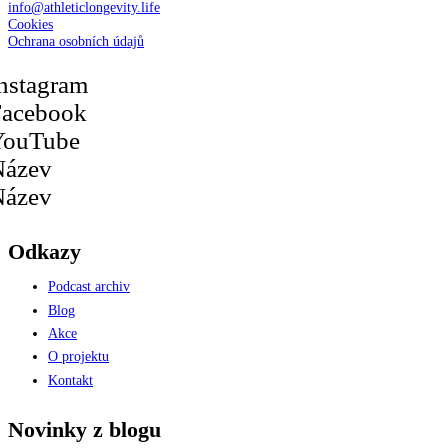
info@athleticlongevity.life
Cookies
Ochrana osobních údajů
nstagram
Facebook
YouTube
Název
Název
Odkazy
Podcast archiv
Blog
Akce
O projektu
Kontakt
Novinky z blogu