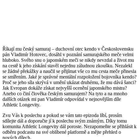
Říkají mu český samuraj – duchovní otec kendo v Československu
pán Vladimír Hotovec, dosáhl v poznání samurajského meče velmi
hluboko. Svého snu o japonském meči se nikdy nevzdal a život mu
na cestě k jeho získání stavěl nejednu záludnou zkoušku. Nezalekl
se žádné překážky a naučil se přijímat vše co mu cesta meče přinesla
se smířením. Jaké je správné mentální rozpoložení bojovníka kendo?
Proč se jeho síla skrývá v umění ukázat druhému, že mu dává šanci?
Jak Evropan dokáže získat nejvyšší ocenění japonského mistra?
Anebo co činí člověka českým samurajem? Na tyto a na mnoho
dalších otázek mi pan Vladimír odpovídal v nejnovějším díle
Athletic Longevity.
Zvu Vás k poslechu a pokud se vám tato epizoda líbí, prosím
sdílejte dál a doporučte jí k poslechu svým známým. Díky tomu
komunita Athletic Longevity dál poroste. Nezapomeňte se přihlásit k
odběru podcastu na své oblíbené platformě a mějte přehled o
nových dílech.