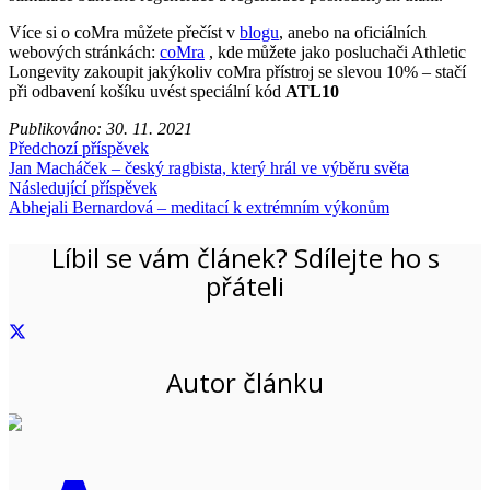
Více si o coMra můžete přečíst v
blogu
, anebo na oficiálních
webových stránkách:
coMra
, kde můžete jako posluchači Athletic
Longevity zakoupit jakýkoliv coMra přístroj se slevou 10% – stačí
při odbavení košíku uvést speciální kód
ATL10
Publikováno:
30. 11. 2021
Předchozí příspěvek
Jan Macháček – český ragbista, který hrál ve výběru světa
Následující příspěvek
Abhejali Bernardová – meditací k extrémním výkonům
Líbil se vám článek? Sdílejte ho s
přáteli
Autor článku