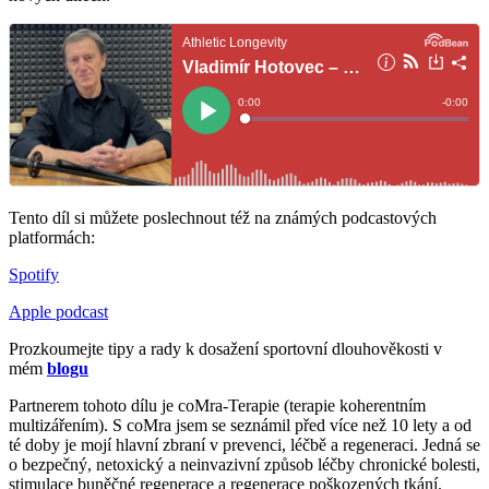
Tento díl si můžete poslechnout též na známých podcastových
platformách:
Spotify
Apple podcast
Prozkoumejte tipy a rady k dosažení sportovní dlouhověkosti v
mém
blogu
Partnerem tohoto dílu je coMra-Terapie (terapie koherentním
multizářením). S coMra jsem se seznámil před více než 10 lety a od
té doby je mojí hlavní zbraní v prevenci, léčbě a regeneraci. Jedná se
o bezpečný, netoxický a neinvazivní způsob léčby chronické bolesti,
stimulace buněčné regenerace a regenerace poškozených tkání.