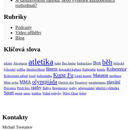
Je dlouhověkost náhoda, nebo výsledek každodenních
rozhodnutí?
Rubriky
Podcasty
Video příběhy
Blog
Klíčová slova
atletika
běh
Box
aikido
Akrobacie
balet
Bez limitu
biohacking
běžecké
fitness
Koherence
lyžování
coMra
dlouhověkost
Japonská kultura
Kaligrafie
kendo
Kung Fu
Maraton
Koherentní záření
koně
kulturistika
Lesní terapie
meditace
olympiáda
MMA
plavání
Mistr světa
Osobní růst
Parasport
parašutismus
ragby
Prevence
Profi box
Rallye
Regenerace
rugby
sebepoznání
silniční cyklistika
Sport
sprint
tanec
triatlon
Volné pohyby
Wing Chun
žokej
Kontakty
Michail Tsvetanov