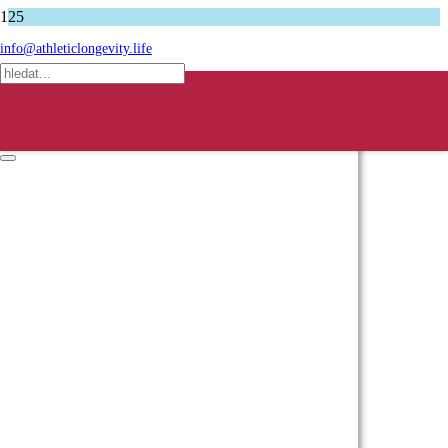
Úvodní stránka
info@athleticlongevity.life
Podcasty
Vladimír Hotovec – poznání samurajského meče
Produkt
produkt byl přidán do košíku.