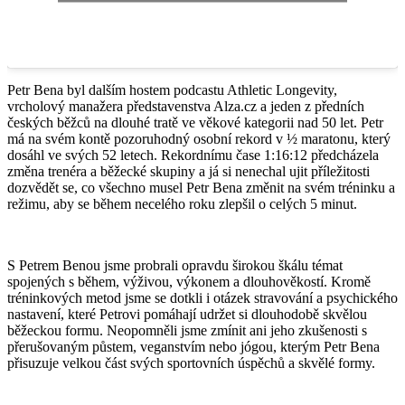
Petr Bena byl dalším hostem podcastu Athletic Longevity,
vrcholový manažera představenstva Alza.cz a jeden z předních
českých běžců na dlouhé tratě ve věkové kategorii nad 50 let. Petr
má na svém kontě pozoruhodný osobní rekord v ½ maratonu, který
dosáhl ve svých 52 letech. Rekordnímu čase 1:16:12 předcházela
změna trenéra a běžecké skupiny a já si nenechal ujit příležitosti
dozvědět se, co všechno musel Petr Bena změnit na svém tréninku a
režimu, aby se během necelého roku zlepšil o celých 5 minut.
S Petrem Benou jsme probrali opravdu širokou škálu témat
spojených s během, výživou, výkonem a dlouhověkostí. Kromě
tréninkových metod jsme se dotkli i otázek stravování a psychického
nastavení, které Petrovi pomáhají udržet si dlouhodobě skvělou
běžeckou formu. Neopomněli jsme zmínit ani jeho zkušenosti s
přerušovaným půstem, veganstvím nebo jógou, kterým Petr Bena
přisuzuje velkou část svých sportovních úspěchů a skvělé formy.