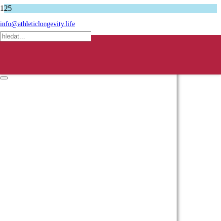
Úvodní stránka
info@athleticlongevity.life
Podcasty
Petr Bena radí, jak z padesátky udělat startovní čáru k novým
rekordům v běhu
Produkt
produkt byl přidán do košíku.