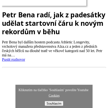
Petr Bena radí, jak z padesátky
udělat startovní čáru k novým
rekordům v běhu
Petr Bena byl dalším hostem podcastu Athletic Longevity,
vrcholový manažera představenstva Alza.cz a jeden z předních
českých běžců na dlouhé tratě ve věkové kategorii nad 50 let. Petr
má na…
Pustit rozhovor
Kliknutím na tlačítko 'Souhlasím' povolíte Youtube
Cookies
Souhlasím