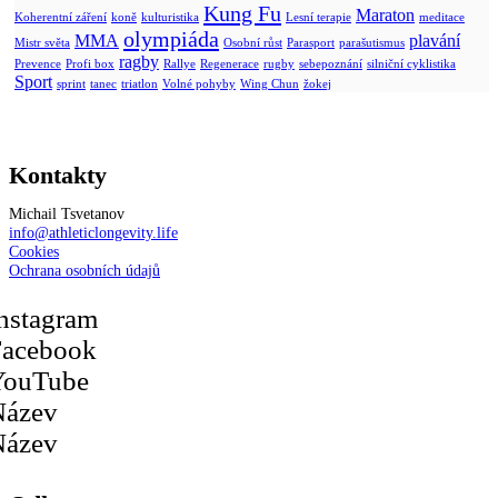
Kung Fu
Maraton
Koherentní záření
koně
kulturistika
Lesní terapie
meditace
olympiáda
MMA
plavání
Mistr světa
Osobní růst
Parasport
parašutismus
ragby
Prevence
Profi box
Rallye
Regenerace
rugby
sebepoznání
silniční cyklistika
Sport
sprint
tanec
triatlon
Volné pohyby
Wing Chun
žokej
Kontakty
Michail Tsvetanov
info@athleticlongevity.life
Cookies
Ochrana osobních údajů
nstagram
Facebook
YouTube
Název
Název