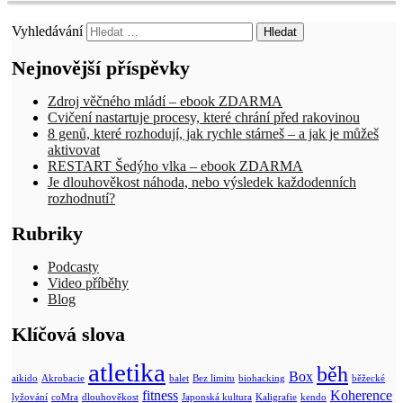
Vyhledávání
Nejnovější příspěvky
Zdroj věčného mládí – ebook ZDARMA
Cvičení nastartuje procesy, které chrání před rakovinou
8 genů, které rozhodují, jak rychle stárneš – a jak je můžeš
aktivovat
RESTART Šedýho vlka – ebook ZDARMA
Je dlouhověkost náhoda, nebo výsledek každodenních
rozhodnutí?
Rubriky
Podcasty
Video příběhy
Blog
Klíčová slova
atletika
běh
Box
aikido
Akrobacie
balet
Bez limitu
biohacking
běžecké
fitness
Koherence
lyžování
coMra
dlouhověkost
Japonská kultura
Kaligrafie
kendo