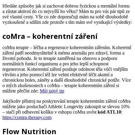
Hledáte způsoby jak si zachovat dobrou fyzickou a mentální formu
a zůstat aktivní do co nejvyšší ho věku? Mám tu pro vás pár tipů ze
své vlastní cesty. Vše co zde doporučuji mám na sobě dlouhodobě
vyzkoušené a sdílím zde protože s tím mám své vynikající výsledky:
coMra – koherentní záření
coMra terapie – léčba a regenerace koherentním zářením. Koherentí
záření patří neodmyslitelně k mému arsenálu pro zdraví, formu a
životní pohodu. Je to terapie zaměřená na obnovu a podporu
normálních funkcí organismu a pro jeho lepší schopnost
regenerovat. Koherentní záření posiluje odolnost těla vůči vnějším
vlivům a jeho pomocí též lze velmi efektivně léčit akutní a
chronickou boles, záněty a další dlouhodobé chronické potíže. Více
o mých zkušenostech s coMra – terapie koherentním záření si
můžete přečíst zde:
Můj tajný tip
Jakýkoliv přístroj na poskytování terapie koherentním záření coMra
můžete jako posluchači Athletic Longevity zakoupit se slevou 10%
– stačí při odbavení košíku v eshopu coMra uvést
kód ATL10
:
https://comra-therapy.com
Flow Nutrition