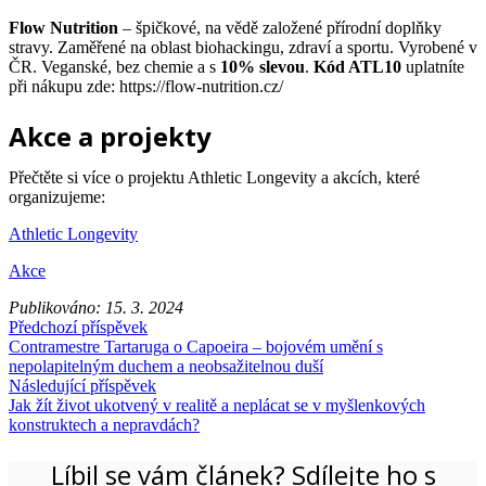
Flow Nutrition
– špičkové, na vědě založené přírodní doplňky
stravy. Zaměřené na oblast biohackingu, zdraví a sportu. Vyrobené v
ČR. Veganské, bez chemie a s
10% slevou
.
Kód ATL10
uplatníte
při nákupu zde: https://flow-nutrition.cz/
Akce a projekty
Přečtěte si více o projektu Athletic Longevity a akcích, které
organizujeme:
Athletic Longevity
Akce
Publikováno:
15. 3. 2024
Předchozí příspěvek
Contramestre Tartaruga o Capoeira – bojovém umění s
nepolapitelným duchem a neobsažitelnou duší
Následující příspěvek
Jak žít život ukotvený v realitě a neplácat se v myšlenkových
konstruktech a nepravdách?
Líbil se vám článek? Sdílejte ho s