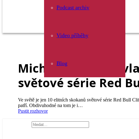
Podcast archiv
Video příběhy
Michal Navrátil – vl
Blog
světové série Red Bul
Ve světě je jen 10 elitních skokanů světové série Red Bull Cli
patří. Obdivuhodné na tom je i…
Pustit rozhovor