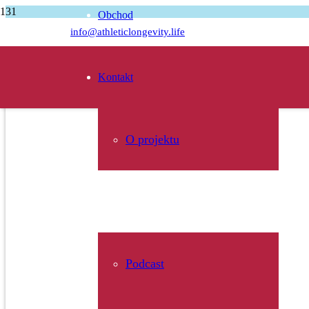
Obchod
Úvodní stránka
info@athleticlongevity.life
Podcasty
Michal Navrátil – vlastní cestou mezi elitu světové série Red Bull Clif
Kontakt
O projektu
Média
Podcast