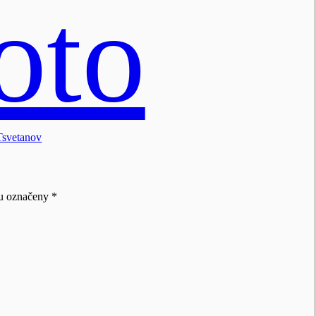
Tsvetanov
ou označeny
*