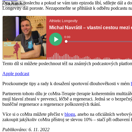
Zvu Vás k poslechu a pokud se vám tato epizoda líbí, sdílejte dál a
Souhlasím
Longevity dál poroste. Nezapomeňte se přihlásit k odběru podcastu na
Tento díl si můžete poslechnout též na známých podcastových platfo
Apple podcast
Prozkoumejte tipy a rady k dosažení sportovní dlouhověkosti v mém
Partnerem tohoto dílu je coMra-Terapie (terapie koherentním multizář
mojí hlavní zbraní v prevenci, léčbě a regeneraci. Jedná se o bezpečn
buněčné regenerace a regenerace poškozených tkání.
Více si o coMra můžete přečíst v
blogu
, anebo na oficiálních webový
zakoupit jakýkoliv coMra přístroj se slevou 10% – stačí při odbavení
Publikováno:
6. 11. 2022