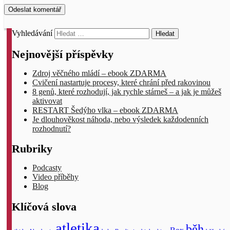
Odeslat komentář
Vyhledávání
Nejnovější příspěvky
Zdroj věčného mládí – ebook ZDARMA
Cvičení nastartuje procesy, které chrání před rakovinou
8 genů, které rozhodují, jak rychle stárneš – a jak je můžeš
aktivovat
RESTART Šedýho vlka – ebook ZDARMA
Je dlouhověkost náhoda, nebo výsledek každodenních
rozhodnutí?
Rubriky
Podcasty
Video příběhy
Blog
Klíčová slova
atletika
běh