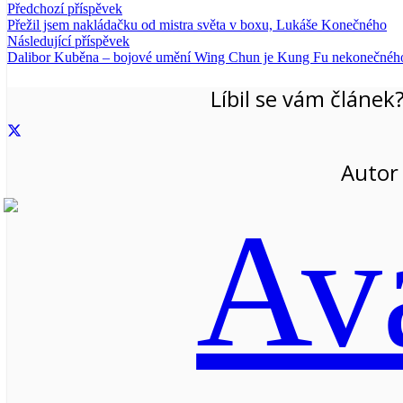
Předchozí příspěvek
Přežil jsem nakládačku od mistra světa v boxu, Lukáše Konečného
Následující příspěvek
Dalibor Kuběna – bojové umění Wing Chun je Kung Fu nekonečného j
Líbil se vám článek?
Autor