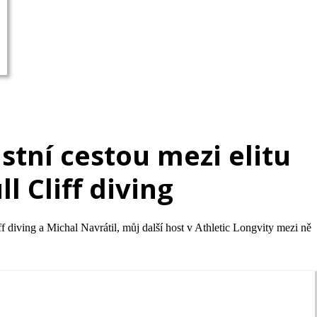
astní cestou mezi elitu
l Cliff diving
ff diving a Michal Navrátil, můj další host v Athletic Longvity mezi ně