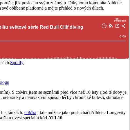
 doporučte jí k poslechu svým známým. Díky tomu komunita Athletic
 své oblíbené platformě a mějte přehled o nových dílech.
rmách:
Spotify
blogu
ením). S coMra jsem se seznámil před více než 10 lety a od té doby je
ý, netoxický a neinvazivní způsob léčby chronické bolesti, stimulace
ch stránkách:
coMra
, kde můžete jako posluchači Athletic Longevity
 košíku uvést speciální kód
ATL10