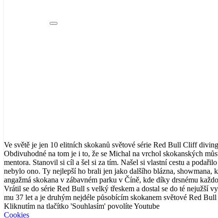
Produkt
produkt byl přidán do košíku.
Ve světě je jen 10 elitních skokanů světové série Red Bull Cliff diving
Obdivuhodné na tom je i to, že se Michal na vrchol skokanských můs
mentora. Stanovil si cíl a šel si za tím. Našel si vlastní cestu a podaři
nebylo ono. Ty nejlepší ho brali jen jako dalšího blázna, showmana, kt
angažmá skokana v zábavném parku v Číně, kde díky drsnému každode
Vrátil se do série Red Bull s velký třeskem a dostal se do té nejužší v
mu 37 let a je druhým nejdéle působícím skokanem světové Red Bull c
Kliknutím na tlačítko 'Souhlasím' povolíte Youtube
Cookies