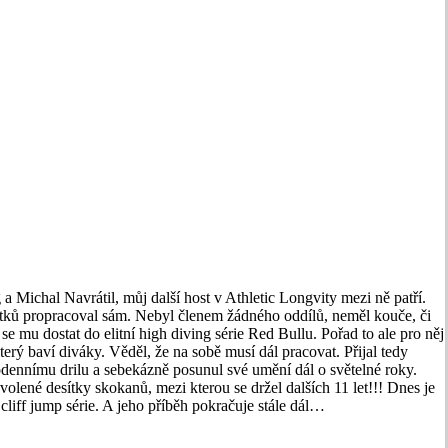
 a Michal Navrátil, můj další host v Athletic Longvity mezi ně patří.
tků propracoval sám. Nebyl členem žádného oddílů, neměl kouče, či
lo se mu dostat do elitní high diving série Red Bullu. Pořad to ale pro něj
erý baví diváky. Věděl, že na sobě musí dál pracovat. Přijal tedy
nnímu drilu a sebekázně posunul své umění dál o světelné roky.
yvolené desítky skokanů, mezi kterou se držel dalších 11 let!!! Dnes je
liff jump série. A jeho příběh pokračuje stále dál…