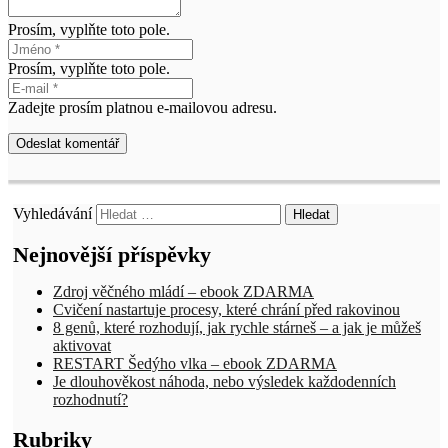
Prosím, vyplňte toto pole.
Prosím, vyplňte toto pole.
Zadejte prosím platnou e-mailovou adresu.
Odeslat komentář
Vyhledávání
Nejnovější příspěvky
Zdroj věčného mládí – ebook ZDARMA
Cvičení nastartuje procesy, které chrání před rakovinou
8 genů, které rozhodují, jak rychle stárneš – a jak je můžeš
aktivovat
RESTART Šedýho vlka – ebook ZDARMA
Je dlouhověkost náhoda, nebo výsledek každodenních
rozhodnutí?
Rubriky