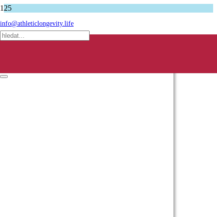
Úvodní stránka
info@athleticlongevity.life
Podcasty
Karel Korenc – rodí se nám pod nosem v Česku nový Bruce Lee?
Produkt
produkt byl přidán do košíku.