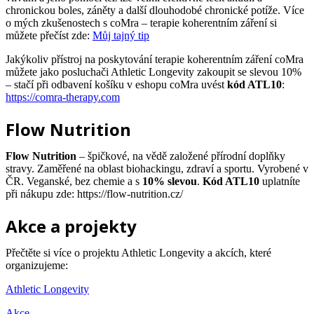
chronickou boles, záněty a další dlouhodobé chronické potíže. Více
o mých zkušenostech s coMra – terapie koherentním záření si
můžete přečíst zde:
Můj tajný tip
Jakýkoliv přístroj na poskytování terapie koherentním záření coMra
můžete jako posluchači Athletic Longevity zakoupit se slevou 10%
– stačí při odbavení košíku v eshopu coMra uvést
kód ATL10
:
https://comra-therapy.com
Flow Nutrition
Flow Nutrition
– špičkové, na vědě založené přírodní doplňky
stravy. Zaměřené na oblast biohackingu, zdraví a sportu. Vyrobené v
ČR. Veganské, bez chemie a s
10% slevou
.
Kód ATL10
uplatníte
při nákupu zde: https://flow-nutrition.cz/
Akce a projekty
Přečtěte si více o projektu Athletic Longevity a akcích, které
organizujeme:
Athletic Longevity
Akce