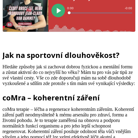
Jak na sportovní dlouhověkost?
Hledáte způsoby jak si zachovat dobrou fyzickou a mentální formu
a zůstat aktivní do co nejvyšší ho věku? Mám tu pro vás pár tipů ze
své vlastní cesty. Vše co zde doporučuji mám na sobě dlouhodobě
vyzkoušené a sdílím zde protože s tím mám své vynikající výsledky:
coMra – koherentní záření
coMra terapie – léčba a regenerace koherentním zářením. Koherentí
záření patří neodmyslitelně k mému arsenálu pro zdraví, formu a
životní pohodu. Je to terapie zaměřená na obnovu a podporu
normálních funkcí organismu a pro jeho lepší schopnost
regenerovat. Koherentní záření posiluje odolnost těla vůči vnějším
vlivům a jeho pomocí též lze velmi efektivně léčit akutní a