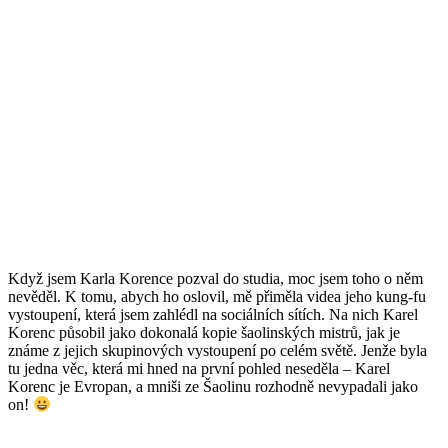
Když jsem Karla Korence pozval do studia, moc jsem toho o něm
nevěděl. K tomu, abych ho oslovil, mě přiměla videa jeho kung-fu
vystoupení, která jsem zahlédl na sociálních sítích. Na nich Karel
Korenc působil jako dokonalá kopie šaolinských mistrů, jak je
známe z jejich skupinových vystoupení po celém světě. Jenže byla
tu jedna věc, která mi hned na první pohled neseděla – Karel
Korenc je Evropan, a mniši ze Šaolinu rozhodně nevypadali jako
on!