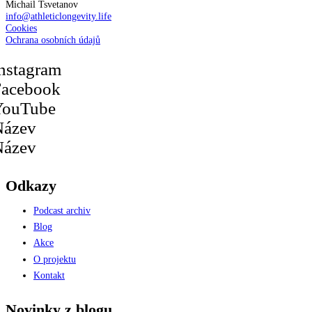
Michail Tsvetanov
info@athleticlongevity.life
Cookies
Ochrana osobních údajů
nstagram
Facebook
YouTube
Název
Název
Odkazy
Podcast archiv
Blog
Akce
O projektu
Kontakt
Novinky z blogu