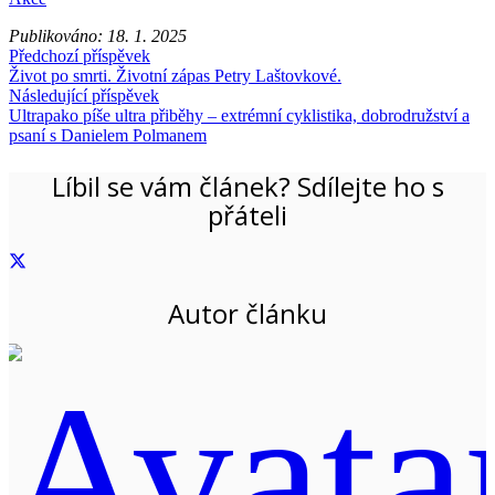
Publikováno:
18. 1. 2025
Předchozí příspěvek
Život po smrti. Životní zápas Petry Laštovkové.
Následující příspěvek
Ultrapako píše ultra přiběhy – extrémní cyklistika, dobrodružství a
psaní s Danielem Polmanem
Líbil se vám článek? Sdílejte ho s
přáteli
Autor článku