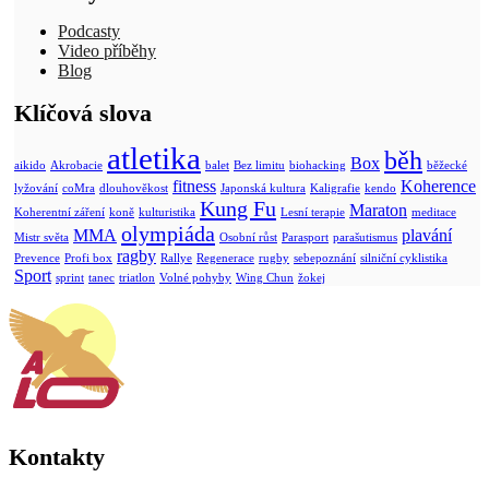
Podcasty
Video příběhy
Blog
Klíčová slova
atletika
běh
Box
aikido
Akrobacie
balet
Bez limitu
biohacking
běžecké
fitness
Koherence
lyžování
coMra
dlouhověkost
Japonská kultura
Kaligrafie
kendo
Kung Fu
Maraton
Koherentní záření
koně
kulturistika
Lesní terapie
meditace
olympiáda
MMA
plavání
Mistr světa
Osobní růst
Parasport
parašutismus
ragby
Prevence
Profi box
Rallye
Regenerace
rugby
sebepoznání
silniční cyklistika
Sport
sprint
tanec
triatlon
Volné pohyby
Wing Chun
žokej
Kontakty