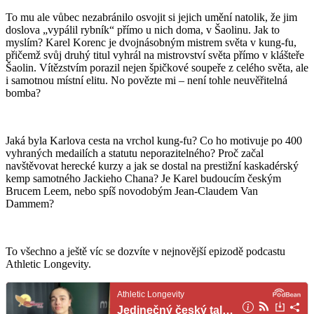
To mu ale vůbec nezabránilo osvojit si jejich umění natolik, že jim
doslova „vypálil rybník“ přímo u nich doma, v Šaolinu. Jak to
myslím? Karel Korenc je dvojnásobným mistrem světa v kung-fu,
přičemž svůj druhý titul vyhrál na mistrovství světa přímo v klášteře
Šaolin. Vítězstvím porazil nejen špičkové soupeře z celého světa, ale
i samotnou místní elitu. No povězte mi – není tohle neuvěřitelná
bomba?
Jaká byla Karlova cesta na vrchol kung-fu? Co ho motivuje po 400
vyhraných medailích a statutu neporazitelného? Proč začal
navštěvovat herecké kurzy a jak se dostal na prestižní kaskadérský
kemp samotného Jackieho Chana? Je Karel budoucím českým
Brucem Leem, nebo spíš novodobým Jean-Claudem Van
Dammem?
To všechno a ještě víc se dozvíte v nejnovější epizodě podcastu
Athletic Longevity.