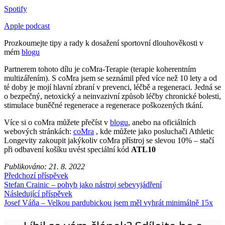
Spotify
Apple podcast
Prozkoumejte tipy a rady k dosažení sportovní dlouhověkosti v
mém
blogu
Partnerem tohoto dílu je coMra-Terapie (terapie koherentním
multizářením). S coMra jsem se seznámil před více než 10 lety a od
té doby je mojí hlavní zbraní v prevenci, léčbě a regeneraci. Jedná se
o bezpečný, netoxický a neinvazivní způsob léčby chronické bolesti,
stimulace buněčné regenerace a regenerace poškozených tkání.
Více si o coMra můžete přečíst v
blogu
, anebo na oficiálních
webových stránkách:
coMra
, kde můžete jako posluchači Athletic
Longevity zakoupit jakýkoliv coMra přístroj se slevou 10% – stačí
při odbavení košíku uvést speciální kód
ATL10
Publikováno:
21. 8. 2022
Předchozí příspěvek
Stefan Crainic – pohyb jako nástroj sebevyjádření
Následující příspěvek
Josef Váňa – Velkou pardubickou jsem měl vyhrát minimálně 15x