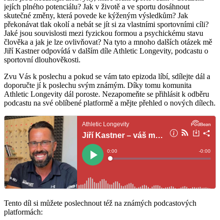
jejích plného potenciálu? Jak v životě a ve sportu dosáhnout
skutečné změny, která povede ke kýženým výsledkům? Jak
překonávat tlak okolí a nebát se jít si za vlastními sportovními cíli?
Jaké jsou souvislosti mezi fyzickou formou a psychickému stavu
člověka a jak je lze ovlivňovat? Na tyto a mnoho dalších otázek mě
Jiří Kastner odpovídá v dalším díle Athletic Longevity, podcastu o
sportovní dlouhověkosti.
Zvu Vás k poslechu a pokud se vám tato epizoda líbí, sdílejte dál a
doporučte jí k poslechu svým známým. Díky tomu komunita
Athletic Longevity dál poroste. Nezapomeňte se přihlásit k odběru
podcastu na své oblíbené platformě a mějte přehled o nových dílech.
Tento díl si můžete poslechnout též na známých podcastových
platformách: