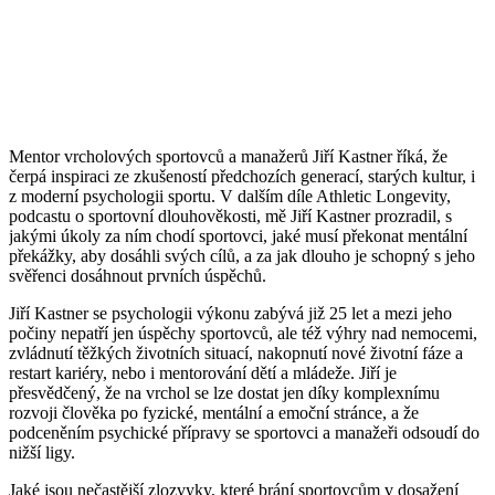
Mentor vrcholových sportovců a manažerů Jiří Kastner říká, že
čerpá inspiraci ze zkušeností předchozích generací, starých kultur, i
z moderní psychologii sportu. V dalším díle Athletic Longevity,
podcastu o sportovní dlouhověkosti, mě Jiří Kastner prozradil, s
jakými úkoly za ním chodí sportovci, jaké musí překonat mentální
překážky, aby dosáhli svých cílů, a za jak dlouho je schopný s jeho
svěřenci dosáhnout prvních úspěchů.
Jiří Kastner se psychologii výkonu zabývá již 25 let a mezi jeho
počiny nepatří jen úspěchy sportovců, ale též výhry nad nemocemi,
zvládnutí těžkých životních situací, nakopnutí nové životní fáze a
restart kariéry, nebo i mentorování dětí a mládeže. Jiří je
přesvědčený, že na vrchol se lze dostat jen díky komplexnímu
rozvoji člověka po fyzické, mentální a emoční stránce, a že
podceněním psychické přípravy se sportovci a manažeři odsoudí do
nižší ligy.
Jaké jsou nečastější zlozvyky, které brání sportovcům v dosažení