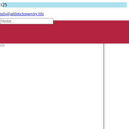
Úvodní stránka
info@athleticlongevity.life
Podcasty
Jiří Kastner – váš mindset rozhoduje jakou hrajete ligu
Produkt
produkt byl přidán do košíku.