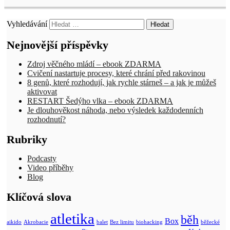
Vyhledávání
Nejnovější příspěvky
Zdroj věčného mládí – ebook ZDARMA
Cvičení nastartuje procesy, které chrání před rakovinou
8 genů, které rozhodují, jak rychle stárneš – a jak je můžeš
aktivovat
RESTART Šedýho vlka – ebook ZDARMA
Je dlouhověkost náhoda, nebo výsledek každodenních
rozhodnutí?
Rubriky
Podcasty
Video příběhy
Blog
Klíčová slova
atletika
běh
Box
aikido
Akrobacie
balet
Bez limitu
biohacking
běžecké