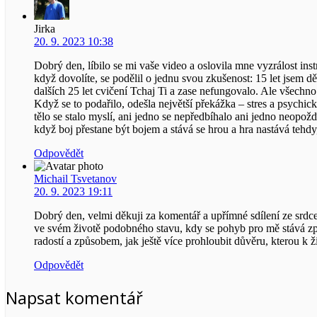
Jirka
20. 9. 2023 10:38
Dobrý den, líbilo se mi vaše video a oslovila mne vyzrálost ins
když dovolíte, se podělil o jednu svou zkušenost: 15 let jsem d
dalších 25 let cvičení Tchaj Ti a zase nefungovalo. Ale všechno to
Když se to podařilo, odešla největší překážka – stres a psychick
tělo se stalo myslí, ani jedno se nepředbíhalo ani jedno neopo
když boj přestane být bojem a stává se hrou a hra nastává tehdy
Odpovědět
Michail Tsvetanov
20. 9. 2023 19:11
Dobrý den, velmi děkuji za komentář a upřímné sdílení ze srdce
ve svém životě podobného stavu, kdy se pohyb pro mě stává z
radostí a způsobem, jak ještě více prohloubit důvěru, kterou k ž
Odpovědět
Napsat komentář