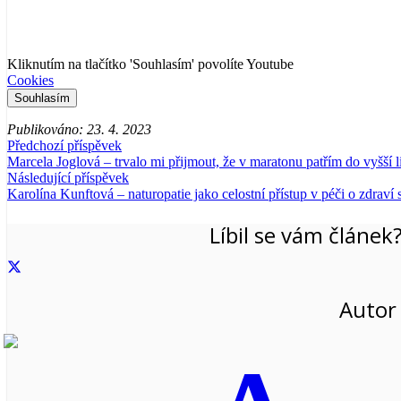
Kliknutím na tlačítko 'Souhlasím' povolíte Youtube
Cookies
Souhlasím
Publikováno:
23. 4. 2023
Předchozí příspěvek
Marcela Joglová – trvalo mi přijmout, že v maratonu patřím do vyšší l
Následující příspěvek
Karolína Kunftová – naturopatie jako celostní přístup v péči o zdraví
Líbil se vám článek?
Autor