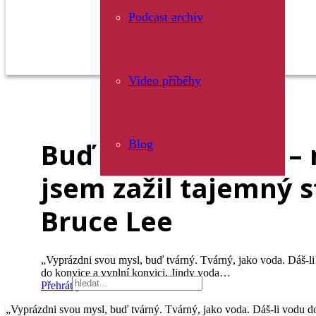
Podcast archiv
Video příběhy
Buď vodou, příteli –
Blog
jsem zažil tajemný s
Bruce Lee
„Vyprázdni svou mysl, buď tvárný. Tvárný, jako voda. Dáš-li 
do konvice a vyplní konvici. Jindy voda…
Přehrát příběh
„Vyprázdni svou mysl, buď tvárný. Tvárný, jako voda. Dáš-li vodu do 