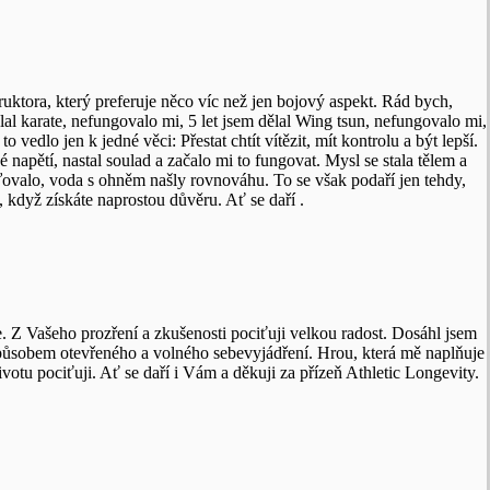
truktora, který preferuje něco víc než jen bojový aspekt. Rád bych,
ělal karate, nefungovalo mi, 5 let jsem dělal Wing tsun, nefungovalo mi,
 vedlo jen k jedné věci: Přestat chtít vítězit, mít kontrolu a být lepší.
é napětí, nastal soulad a začalo mi to fungovat. Mysl se stala tělem a
žďovalo, voda s ohněm našly rovnováhu. To se však podaří jen tehdy,
, když získáte naprostou důvěru. Ať se daří .
. Z Vašeho prozření a zkušenosti pociťuji velkou radost. Dosáhl jsem
působem otevřeného a volného sebevyjádření. Hrou, která mě naplňuje
ivotu pociťuji. Ať se daří i Vám a děkuji za přízeň Athletic Longevity.