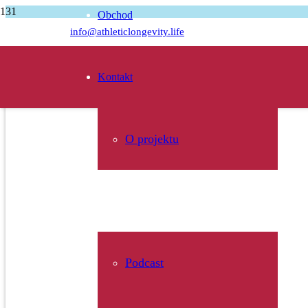
Obchod
Úvodní stránka
info@athleticlongevity.life
Video příběhy
Buď vodou, příteli – na tréninku Wing Chun, jsem zažil tajemný stav
Kontakt
O projektu
Média
Podcast