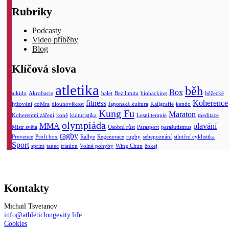
Rubriky
Podcasty
Video příběhy
Blog
Klíčová slova
atletika
běh
Box
aikido
Akrobacie
balet
Bez limitu
biohacking
běžecké
fitness
Koherence
lyžování
coMra
dlouhověkost
Japonská kultura
Kaligrafie
kendo
Kung Fu
Maraton
Koherentní záření
koně
kulturistika
Lesní terapie
meditace
olympiáda
MMA
plavání
Mistr světa
Osobní růst
Parasport
parašutismus
ragby
Prevence
Profi box
Rallye
Regenerace
rugby
sebepoznání
silniční cyklistika
Sport
sprint
tanec
triatlon
Volné pohyby
Wing Chun
žokej
Kontakty
Michail Tsvetanov
info@athleticlongevity.life
Cookies