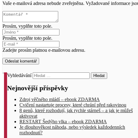
Vaše e-mailová adresa nebude zveřejněna.
Vyžadované informace js
Prosím, vyplňte toto pole.
Prosím, vyplňte toto pole.
Zadejte prosím platnou e-mailovou adresu.
Odeslat komentář
Vyhledávání
Nejnovější příspěvky
Zdroj věčného mládí – ebook ZDARMA
Cvičení nastartuje procesy, které chrání před rakovinou
8 genů, které rozhodují, jak rychle stárneš – a jak je můžeš
aktivovat
RESTART Šedýho vlka – ebook ZDARMA
Je dlouhověkost náhoda, nebo výsledek každodenních
rozhodnutí?