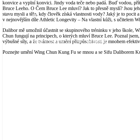
konvice a vyplní konvici. Jindy voda teče nebo padá. Buď vodou, přít
Bruce Leeho. O Čem Bruce Lee mluví? Jak to přesně myslí? Jsou jeho
stavu mysli a těla, kdy člověk získá vlastnosti vody? Jaký je to pocit
v nejnovějším díle Athletic Longevity – Na vlastní kůži, s učitele
Dalibor mě umožnil účastnit se skupinového tréninku v jeho škole, Wi
Chun fungují na principech, o kterých mluví Bruce Lee. Poznal jsem, 
Produkt
produkt byl přidán do košíku.
výbušné síly, a že tvárnost a umění přizpůsobivosti je mnohem efektiv
Poznejte umění Wing Chun Kung Fu se mnou a se Sifu Daliborem K