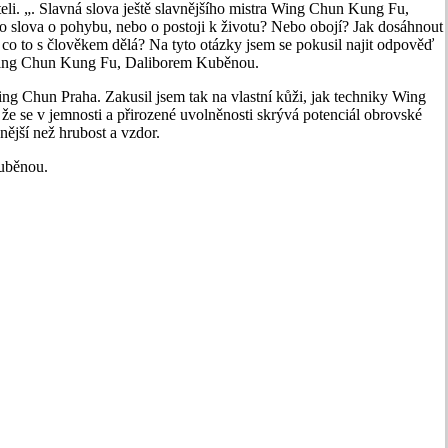
eli. „. Slavná slova ještě slavnějšího mistra Wing Chun Kung Fu,
 slova o pohybu, nebo o postoji k životu? Nebo obojí? Jak dosáhnout
 a co to s člověkem dělá? Na tyto otázky jsem se pokusil najit odpověď
m Wing Chun Kung Fu, Daliborem Kuběnou.
ng Chun Praha. Zakusil jsem tak na vlastní kůži, jak techniky Wing
že se v jemnosti a přirozené uvolněnosti skrývá potenciál obrovské
nější než hrubost a vzdor.
uběnou.