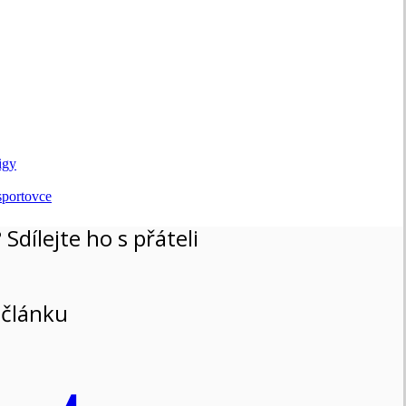
igy
 sportovce
 Sdílejte ho s přáteli
 článku