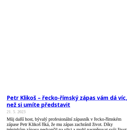
Petr Klikoš – řecko-římský zápas vám dá víc,
než si umíte představit
21. 5. 2023
Můj další host, bývalý profesionální zápasník v řecko-římském
zápase Petr Klikoš říká, že mu zápas zachránil život. Díky
tréninkům zápasu neskončil na ulici a mohl nasměrovat svůj život