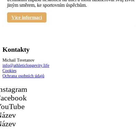
jiným směrem, ke sportovním úspěchům.
Více informací
Kontakty
Michail Tsvetanov
info@athleticlongevity.life
Cookies
Ochrana osobních údajů
nstagram
Facebook
YouTube
Název
Název