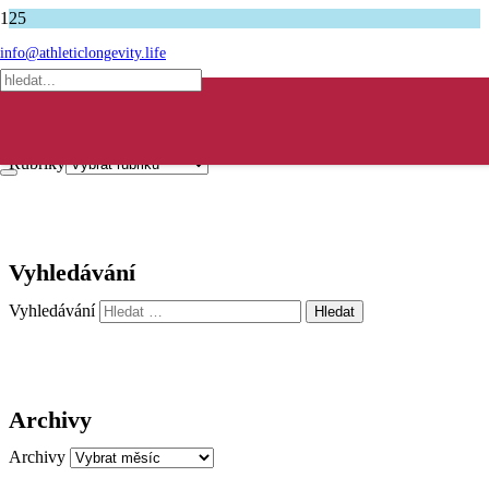
Úvodní stránka
info@athleticlongevity.life
Bruce Lee
Rubriky
Rubriky
Produkt
produkt byl přidán do košíku.
Vyhledávání
Vyhledávání
Archivy
Archivy