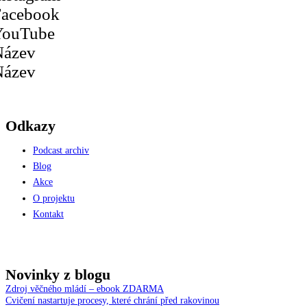
Facebook
YouTube
Název
Název
Odkazy
Podcast archiv
Blog
Akce
O projektu
Kontakt
Novinky z blogu
Zdroj věčného mládí – ebook ZDARMA
Cvičení nastartuje procesy, které chrání před rakovinou