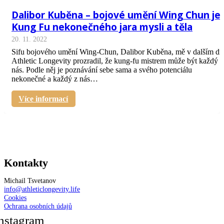
Dalibor Kuběna – bojové umění Wing Chun je
Kung Fu nekonečného jara mysli a těla
20. 11. 2022
Sifu bojového umění Wing-Chun, Dalibor Kuběna, mě v dalším díl
Athletic Longevity prozradil, že kung-fu mistrem může být každý z
nás. Podle něj je poznávání sebe sama a svého potenciálu
nekonečné a každý z nás…
Více informací
Kontakty
Michail Tsvetanov
info@athleticlongevity.life
Cookies
Ochrana osobních údajů
nstagram