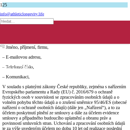
Úvodní stránka
info@athleticlongevity.life
Ochrana osobních údajů
1. Společnost XY, IČ: XY, se sídlem XY, uchovává následující
osobní údaje:
– Jméno, příjmení, firmu,
– E-mailovou adresu,
Produkt
– Telefonní číslo,
produkt byl přidán do košíku.
– Komunikaci,
V souladu s platnými zákony České republiky, zejména s nařízením
Evropského parlamentu a Rady (EU) č. 2016/679 o ochraně
fyzických osob v souvislosti se zpracováním osobních údajů a o
volném pohybu těchto údajů a o zrušení směrnice 95/46/ES (obecné
nařízení o ochraně osobních údajů) (dále jen „Nařízení“), a to za
účelem poskytnutí plnění ze smlouvy a dále za účelem evidence
smlouvy a případného budoucího uplatnění a obranu práv a
povinností smluvních stran. Uchování a zpracování osobních údajů
je za výše uvedeným účelem po dobu 10 let od realizace poslední