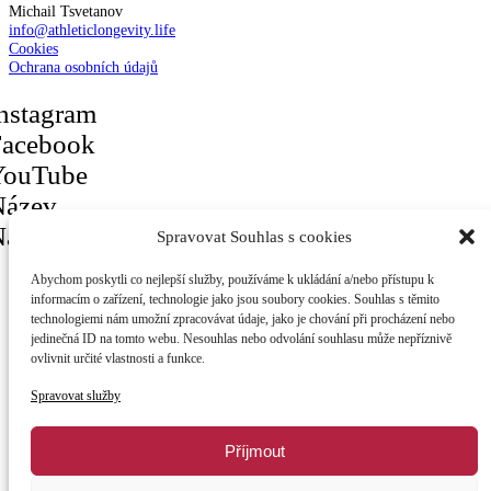
Michail Tsvetanov
info@athleticlongevity.life
Cookies
Ochrana osobních údajů
nstagram
Facebook
YouTube
Název
Název
Spravovat Souhlas s cookies
Abychom poskytli co nejlepší služby, používáme k ukládání a/nebo přístupu k
Odkazy
informacím o zařízení, technologie jako jsou soubory cookies. Souhlas s těmito
technologiemi nám umožní zpracovávat údaje, jako je chování při procházení nebo
Podcast archiv
jedinečná ID na tomto webu. Nesouhlas nebo odvolání souhlasu může nepříznivě
ovlivnit určité vlastnosti a funkce.
Blog
Akce
Spravovat služby
O projektu
Kontakt
Příjmout