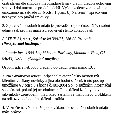
části plnění dle smlouvy, nepožaduje-li jiný právní předpis uchování
smluvní dokumentace po dobu delší. Výše uvedené zpracování je
umožněno na základě čl. 6 odst. 1 písm. b) Nařízení – zpracování
nezbytné pro plnění smlouvy.
2. Zpracování osobních údajů je prováděno společností XY, osobní
údaje však pro nás může zpracovávat i tento zpracovatel:
ACTIVE 24, s.r.o., Sokolovská 394/17, 186 00 Praha 8
(
Poskytovatel hostingu)
Google Inc., 1600 Amphitheatre Parkway, Mountain View, CA
94043, USA (
Google Analytics)
Osobní údaje nebudou předány do třetích zemí mimo EU.
3. Na e-mailovou adresu, případně telefonní číslo mohou být
klientům zasílány novinky a jiná obchodní sdělení, tento postup
umožňuje § 7 odst. 3 zákona č.480/2004 Sb., o službách informační
společnosti, pokud jej neodmítnete. Tato sdělení lze kdykoliv
jakýmkoliv způsobem – například zasláním e-mailu nebo proklikem
na odkaz v obchodním sdělení – odhlásit.
4. Vezměte na vědomí, že podle zákona o ochraně osobních údajů
máte právo: