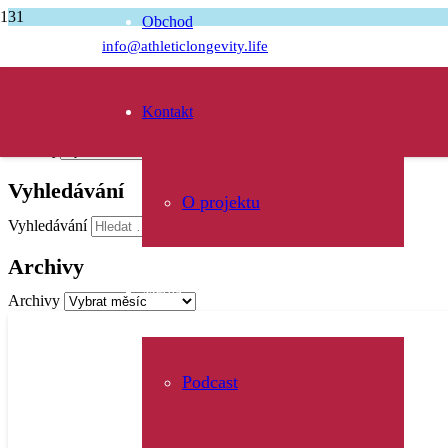
Obchod
Úvodní stránka
info@athleticlongevity.life
handicapovaný sportovec
Kontakt
Rubriky
Rubriky
Vyhledávání
O projektu
Vyhledávání
Archivy
Média
Archivy
Podcast