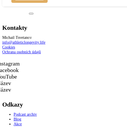
Kontakty
Produkt
produkt byl přidán do košíku.
Michail Tsvetanov
info@athleticlongevity.life
Cookies
Ochrana osobních údajů
nstagram
acebook
ouTube
ázev
ázev
Odkazy
Podcast archiv
Blog
Akce