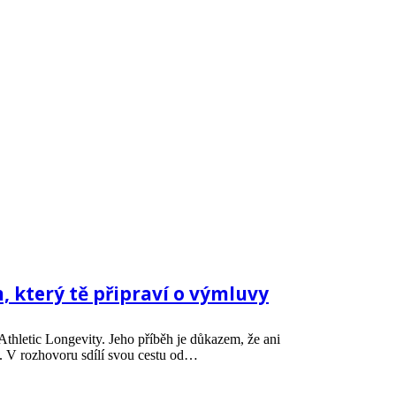
h, který tě připraví o výmluvy
Athletic Longevity. Jeho příběh je důkazem, že ani
t. V rozhovoru sdílí svou cestu od…