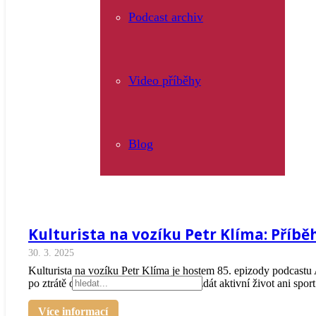
Podcast archiv
Video příběhy
Blog
Kulturista na vozíku Petr Klíma: Příbě
30. 3. 2025
Kulturista na vozíku Petr Klíma je hostem 85. epizody podcastu 
po ztrátě obou nohou nemusí člověk vzdát aktivní život ani spor
Více informací